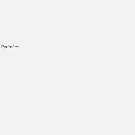
s Pyrénées
.