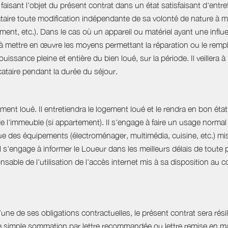
aisant l'objet du présent contrat dans un état satisfaisant d'entret
ataire toute modification indépendante de sa volonté de nature à mo
ent, etc.). Dans le cas où un appareil ou matériel ayant une influe
e à mettre en œuvre les moyens permettant la réparation ou le rempl
uissance pleine et entière du bien loué, sur la période. Il veillera à
ocataire pendant la durée du séjour.
ent loué. Il entretiendra le logement loué et le rendra en bon état 
 de l'immeuble (si appartement). Il s'engage à faire un usage norm
que des équipements (électroménager, multimédia, cuisine, etc.) mis à 
Il s'engage à informer le Loueur dans les meilleurs délais de tout
able de l'utilisation de l'accès internet mis à sa disposition au co
e de ses obligations contractuelles, le présent contrat sera résilié
ne simple sommation par lettre recommandée ou lettre remise en ma