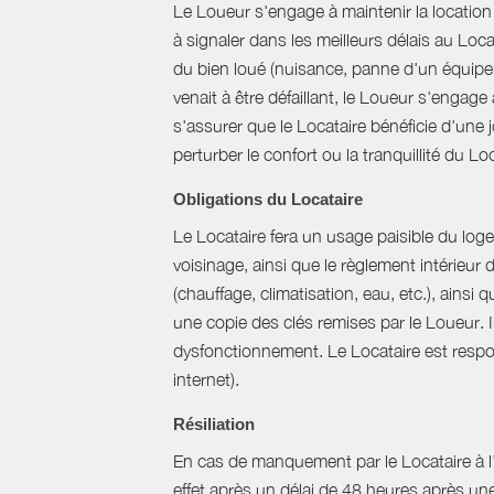
Le Loueur s'engage à maintenir la location f
à signaler dans les meilleurs délais au Loc
du bien loué (nuisance, panne d'un équipem
venait à être défaillant, le Loueur s'engag
s'assurer que le Locataire bénéficie d'une jo
perturber le confort ou la tranquillité du L
Obligations du Locataire
Le Locataire fera un usage paisible du logem
voisinage, ainsi que le règlement intérieur
(chauffage, climatisation, eau, etc.), ainsi 
une copie des clés remises par le Loueur. 
dysfonctionnement. Le Locataire est respons
internet).
Résiliation
En cas de manquement par le Locataire à l’un
effet après un délai de 48 heures après u