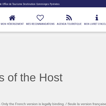
 de
Office de Tourisme Destination Comminges Pyrénées
MON HÉBERGEMENT
MES RECOMMANDATIONS
AGENDA TOURISTIQUE
MON LIVRET D'ACCU
s of the Host
Only the French version is legally binding. / Seule la version française 