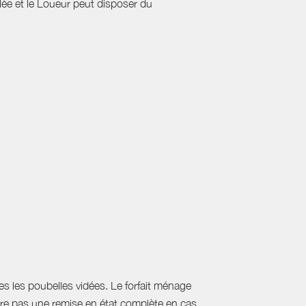
ulée et le Loueur peut disposer du
utes les poubelles vidées. Le forfait ménage
uvre pas une remise en état complète en cas