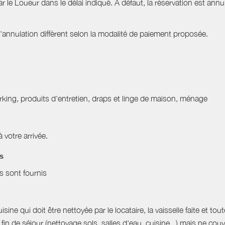
ar le Loueur dans le délai indiqué. À défaut, la réservation est ann
nnulation diffèrent selon la modalité de paiement proposée.
 parking, produits d'entretien, draps et linge de maison, ménage
à votre arrivée.
es
es sont fournis
sine qui doit être nettoyée par le locataire, la vaisselle faite et to
in de séjour (nettoyage sols, salles d'eau, cuisine...) mais ne co